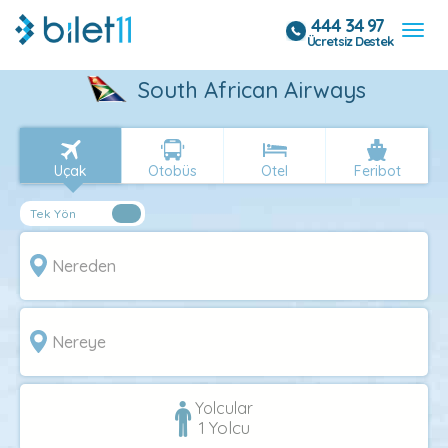
444 34 97
Ücretsiz Destek
South African Airways
Uçak
Otobüs
Otel
Feribot
Yolcular
1
Yolcu