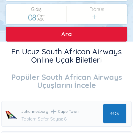
Gidiş
Dönüş
08
Cmt
Ağu
Ara
En Ucuz South African Airways
Online Uçak Biletleri
Popüler South African Airways
Uçuşlarını İncele
Johannesburg
Cape Town
442
₺
Toplam Sefer Sayısı: 8