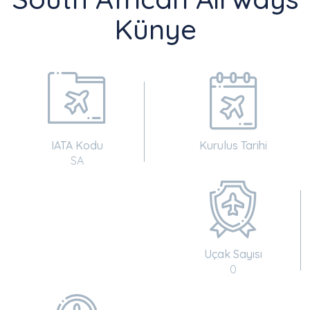
Künye
IATA Kodu
Kurulus Tarihi
SA
Uçak Sayısı
0