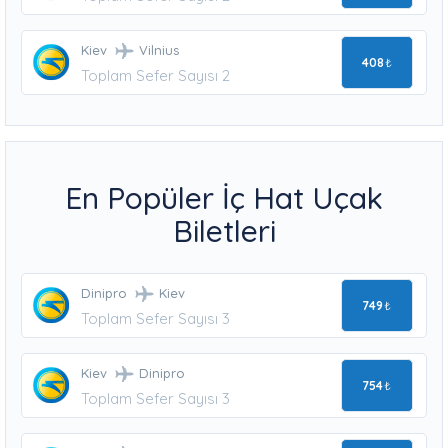
Kiev
Vilnius
408
₺
Toplam Sefer Sayısı 2
En Popüler İç Hat Uçak
Biletleri
Dinipro
Kiev
749
₺
Toplam Sefer Sayısı 3
Kiev
Dinipro
754
₺
Toplam Sefer Sayısı 3