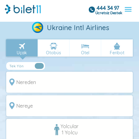
444 34 97
Ücretsiz Destek
Ukraine Intl Airlines
Uçak
Otobüs
Otel
Feribot
Yolcular
1
Yolcu