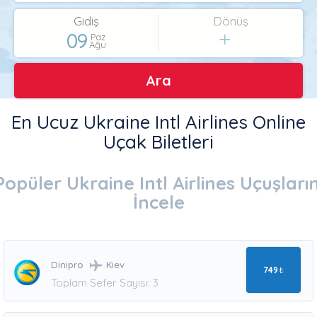
Gidiş
Dönüş
09
Paz
Ağu
Ara
En Ucuz Ukraine Intl Airlines Online
Uçak Biletleri
Popüler Ukraine Intl Airlines Uçuşların
İncele
Dinipro
Kiev
749
₺
Toplam Sefer Sayısı: 3