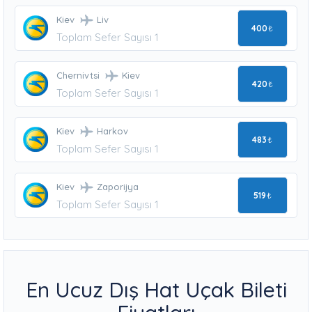
Kiev
Liv
400
₺
Toplam Sefer Sayısı 1
Chernivtsi
Kiev
420
₺
Toplam Sefer Sayısı 1
Kiev
Harkov
483
₺
Toplam Sefer Sayısı 1
Kiev
Zaporijya
519
₺
Toplam Sefer Sayısı 1
En Ucuz Dış Hat Uçak Bileti