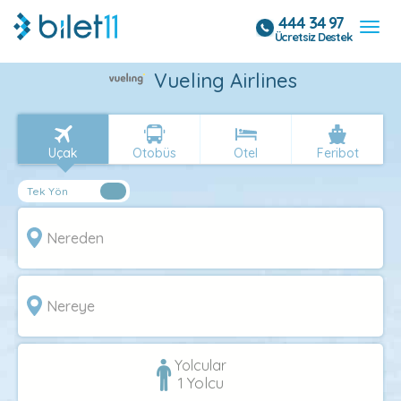
444 34 97
Ücretsiz Destek
Vueling Airlines
Uçak
Otobüs
Otel
Feribot
Yolcular
1
Yolcu