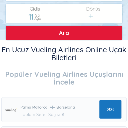
Gidiş
Dönüş
11
Sal
Ağu
Ara
En Ucuz Vueling Airlines Online Uçak
Biletleri
Popüler Vueling Airlines Uçuşlarını
İncele
Palma Mallorca
Barselona
313
₺
Toplam Sefer Sayısı: 8