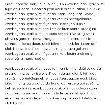
Bilet11.com’da Türk Havayolları (THY) Azerbaycan uçak bileti
fiyatları, Pegasus Azerbaycan uçak bileti fiyatları, Onur Air
Azerbaycan uçak bileti fiyatları, Atlas Jet (Atlas Global)
Azerbaycan uçak bileti fiyatları ve tüm havayollarının
Azerbaycan uçak bileti fiyatlarını listeleyebilirsiniz.
Azerbaycan uçak biletlerini listeledikten sonra istediğiniz
Azerbaycan uçak bileti uçuşunu seçebilir ve 3D güvenli
alışveriş yöntemi ile Azerbaycan uçak biletinizi çok kısa
sürede, kullanıcı dostu uçak bileti sitemiz bilet11.com’dan
alabilirsiniz. Bilet11.com sizler için tüm hava yollarının
Azerbaycan uçak bileti fiyatlarını karşılaştırılarak en iyi
seçeneği almanızı sağlar.
Azerbaycan uçak bileti uçuş tarihlerinizin net değilse ya da
programınız esnek ise bilet11.com’da yer alan bilet fiyatı
grafiğini görüntüleyerek, en ucuz Azerbaycan uçak bileti
biletini hangi aylarda ya da hangi günlerde alabileceğinizi
belirleyebilirsiniz. Azerbaycan uçak bileti yolculuğunuzun
daha ekonomik ve daha keyifli hale getirecek yardımcı
eklentiler sayesinde, en ucuz Azerbaycan uçak biletini satın
alabilirsiniz.