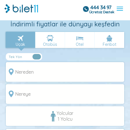
444 34 97
Ücretsiz Destek
İndirimli fiyatlar ile dünyayı keşfedin
Uçak
Otobüs
Otel
Feribot
Yolcular
1
Yolcu