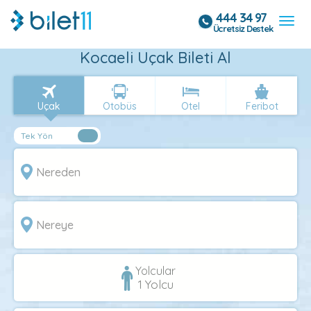
444 34 97
Ücretsiz Destek
Kocaeli Uçak Bileti Al
Uçak
Otobüs
Otel
Feribot
Yolcular
1
Yolcu